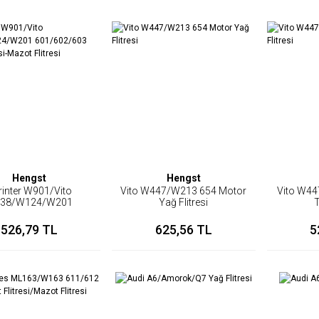
Hengst
Hengst
rinter W901/Vito
Vito W447/W213 654 Motor
Vito W44
38/W124/W201
Yağ Flitresi
T
2/603 Yakıt Flitresi-
Mazot Flitresi
526,79 TL
625,56 TL
5