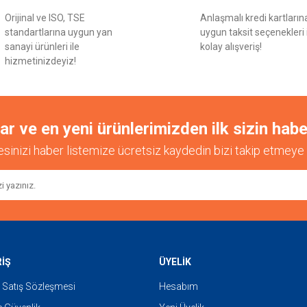
Orijinal ve ISO, TSE
Anlaşmalı kredi kartların
standartlarına uygun yan
uygun taksit seçenekleri 
sanayi ürünleri ile
kolay alışveriş!
hizmetinizdeyiz!
 ve en yeni ürünlerimizden ilk sizin habe
esinizi haber listemize ücretsiz kaydedin bizi takip etmeye 
RİŞ
ÜYELİK
 Satış Sözleşmesi
Hesabım