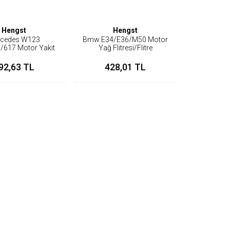
Hengst
Hengst
cedes W123
Bmw E34/E36/M50 Motor
/617 Motor Yakıt
Yağ Flitresi/Flitre
e/Mazot Flitresi
92,63 TL
428,01 TL