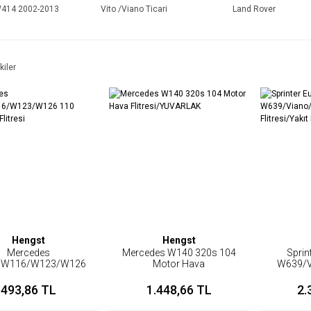
414 2002-2013
Vito /Viano Ticari
Land Rover
kiler
Hengst
Hengst
Mercedes
Mercedes W140 320s 104
Sprin
/W116/W123/W126
Motor Hava
W639/V
Motor Yağ Flitresi
Flitresi/YUVARLAK
Mazot Fli
493,86 TL
1.448,66 TL
2.