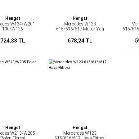
Hengst
Hengst
cedes W124/W201
Mercedes W123
Mer
190/W126
615/616/617 Motor Yağ
615/616
2/603/605 Dizel Yağ
Flitresi
Flitr
Flitresi
724,33 TL
678,24 TL
5
Hengst
Hengst
cedes W213/W205
Mercerdes W123
Polen Flitresi
615/616/617 Hava Flitresi