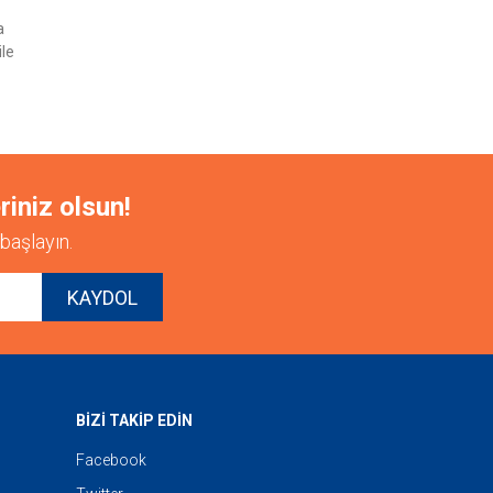
a
ile
riniz olsun!
başlayın.
KAYDOL
BİZİ TAKİP EDİN
Facebook