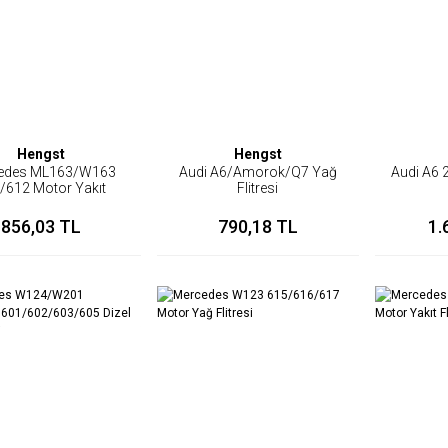
Hengst
Hengst
edes ML163/W163
Audi A6/Amorok/Q7 Yağ
Audi A6 2
/612 Motor Yakıt
Flitresi
resi/Mazot Flitresi
856,03 TL
790,18 TL
1.