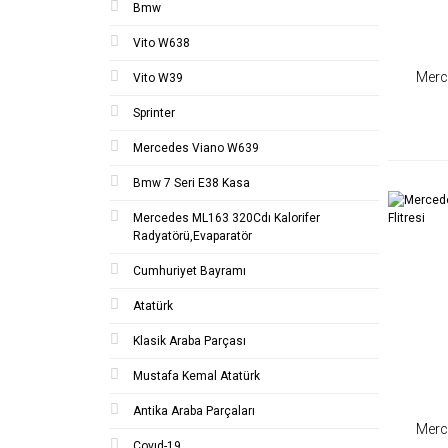
Bmw
Vito W638
Mer
Vito W39
601/60
Sprinter
Mercedes Viano W639
Bmw 7 Seri E38 Kasa
Mercedes ML163 320Cdı Kalorifer
Radyatörü,Evaparatör
Cumhuriyet Bayramı
Atatürk
Klasik Araba Parçası
Mustafa Kemal Atatürk
Antika Araba Parçaları
Mer
Covıd-19