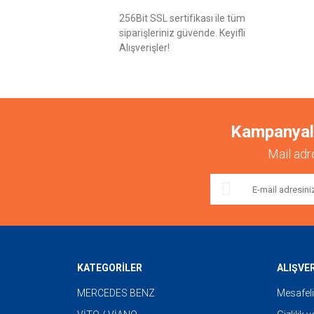
256Bit SSL sertifikası ile tüm
siparişleriniz güvende. Keyifli
Alışverişler!
Kampanyalar
Mail adr
KATEGORİLER
ALIŞVE
MERCEDES BENZ
Mesafeli