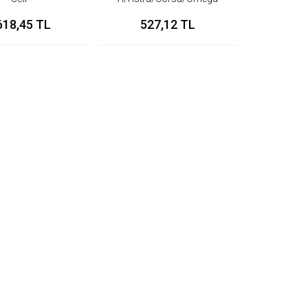
Distribütör Kapağı
618,45 TL
527,12 TL