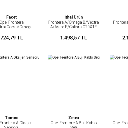
Facet
İthal Ürün
Opel Frontera
Frontera A/Omega B/Vectra
Frontera
tra/Corsa/Omega
A/Astra F/Calibra C20X1E
stribütör Kapağı
X22XE Ateşleme Bobini
724,79 TL
1.498,57 TL
2.
Tomco
Zetex
Frontera A Oksijen
Opel Frentore A Buji Kablo
Opel Fro
Sensörü
Seti