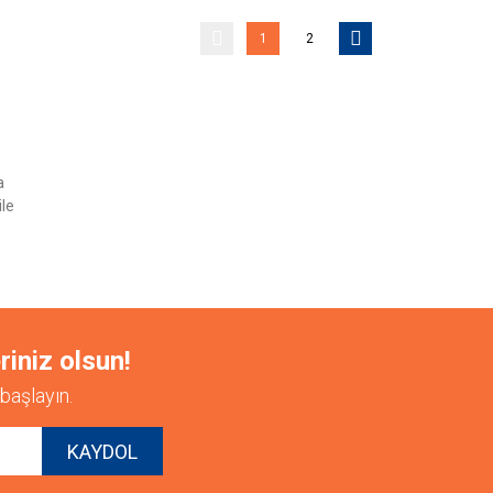
1
2
a
ile
riniz olsun!
başlayın.
KAYDOL