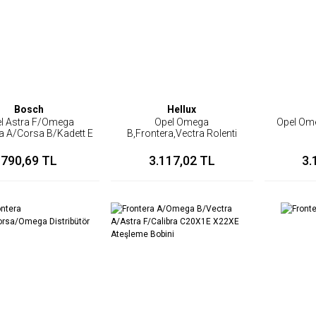
Bosch
Hellux
l Astra F/Omega
Opel Omega
Opel Ome
a A/Corsa B/Kadett E
B,Frontera,Vectra Rolenti
evzii Makarası
Ayar Valfi
790,69 TL
3.117,02 TL
3.