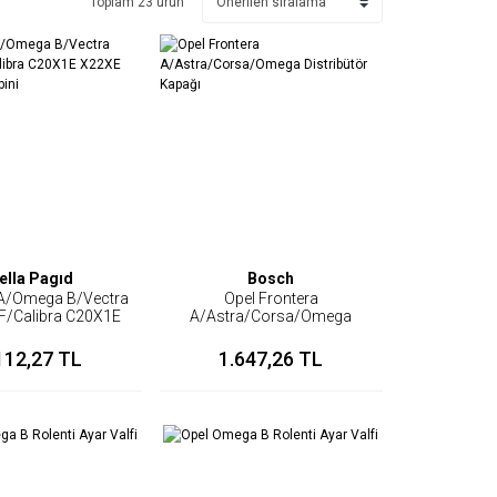
Toplam 23 ürün
ella Pagıd
Bosch
 A/Omega B/Vectra
Opel Frontera
F/Calibra C20X1E
A/Astra/Corsa/Omega
Ateşleme Bobini
Distribütör Kapağı
112,27 TL
1.647,26 TL