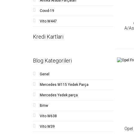
Antika Araba Parçaları
Covıd-19
Vito W447
A/As
Di
Kredi Kartları
Blog Kategorileri
Genel
Mercedes W115 Yedek Parça
Mercedes Yedek parça
Bmw
Vito W638
Vito W39
Opel 