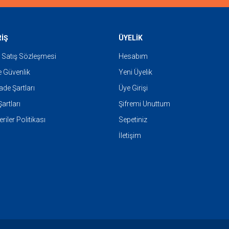
RİŞ
ÜYELİK
 Satış Sözleşmesi
Hesabım
ve Güvenlik
Yeni Üyelik
İade Şartları
Üye Girişi
artları
Şifremi Unuttum
eriler Politikası
Sepetiniz
İletişim