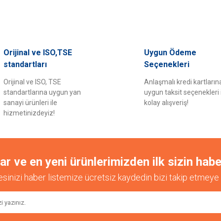
Orijinal ve ISO,TSE
Uygun Ödeme
standartları
Seçenekleri
Orijinal ve ISO, TSE
Anlaşmalı kredi kartların
standartlarına uygun yan
uygun taksit seçenekleri 
sanayi ürünleri ile
kolay alışveriş!
hizmetinizdeyiz!
 ve en yeni ürünlerimizden ilk sizin habe
esinizi haber listemize ücretsiz kaydedin bizi takip etmeye 